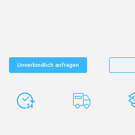
Entdecken Sie das
#1 Umzugsunternehmen in Duisbu
vertrauenswürdiger Begleiter für Umzüge Duisburg Tel
Schnelle Antwort in garantiert unter 2 Minuten: Jet
unverbindlichen Kostenvoranschlag erhalten!
Unverbindlich anfragen
+49
Express-
Europaweite
Ko
Abwicklung
Transporte
Ve