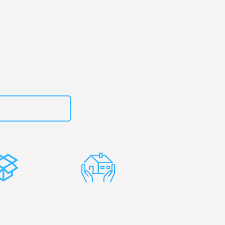
rg
– Ihr
ford!
zt
15792653300
stenlose
Erfahrene
rpackung
Umzugsprofis