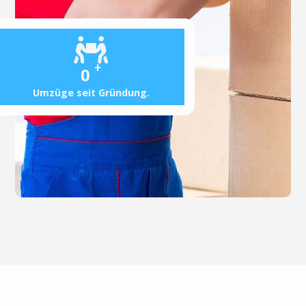
+
0
Umzüge seit Gründung.