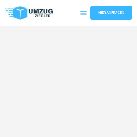
HIER ANFRAGEN
Umzugsunternehmen Duisburg
Umzugsservice Duisburg