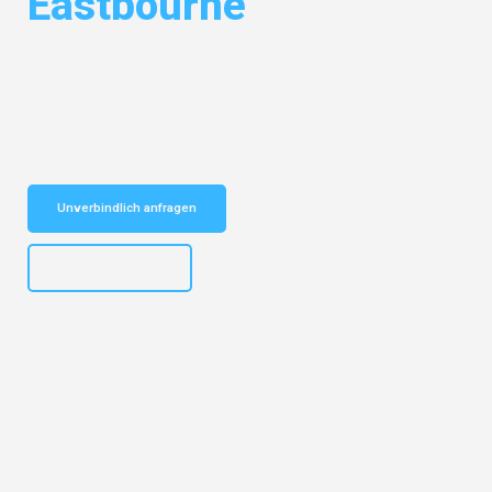
Eastbourne
Entdecken Sie das
#1 Umzugsunternehmen in Duisburg
– Ihr
vertrauenswürdiger Begleiter für Umzüge Duisburg Eastbourne!
Schnelle Antwort in garantiert unter 2 Minuten: Jetzt
unverbindlichen Kostenvoranschlag erhalten!
Unverbindlich anfragen
+4915792653300