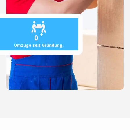
+
0
Umzüge seit Gründung.