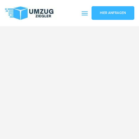
HIER ANFRAGEN
Umzugsunternehmen Duisburg
Umzugsservice Duisburg