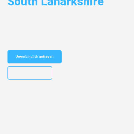
South Lanarkshire
Entdecken Sie das
#1 Umzugsunternehmen in Duisburg
– Ihr
vertrauenswürdiger Begleiter für Umzüge Duisburg South Lanarkshire!
Schnelle Antwort in garantiert unter 2 Minuten: Jetzt
unverbindlichen Kostenvoranschlag erhalten!
Unverbindlich anfragen
+4915792653300