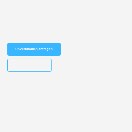
Entdecken Sie das
#1 Umzugsunternehmen in Duisburg
– Ihr
vertrauenswürdiger Begleiter für Umzüge Duisburg Poole!
Schnelle Antwort in garantiert unter 2 Minuten: Jetzt
unverbindlichen Kostenvoranschlag erhalten!
Unverbindlich anfragen
+4915792653300