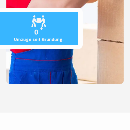
+
0
Umzüge seit Gründung.