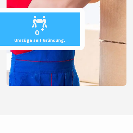
+
0
Umzüge seit Gründung.