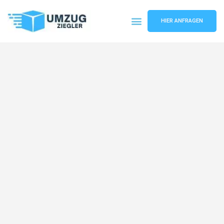
HIER ANFRAGEN
Umzugsunternehmen Duisburg
Umzugsservice Duisburg