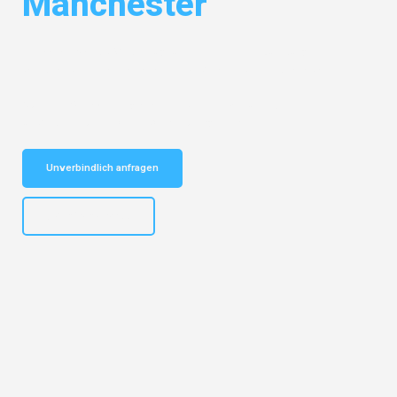
Manchester
Entdecken Sie das
#1 Umzugsunternehmen in Duisburg
– Ihr
vertrauenswürdiger Begleiter für Umzüge Duisburg Manchester!
Schnelle Antwort in garantiert unter 2 Minuten: Jetzt
unverbindlichen Kostenvoranschlag erhalten!
Unverbindlich anfragen
+4915792653300