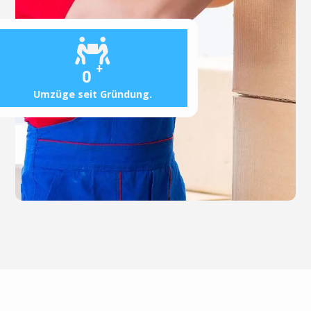
+
0
Umzüge seit Gründung.