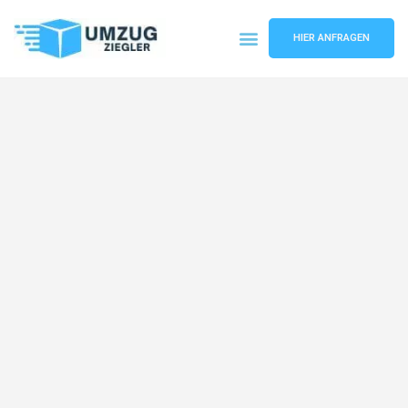
HIER ANFRAGEN
Umzugsunternehmen Duisburg
Umzugsservice Duisburg