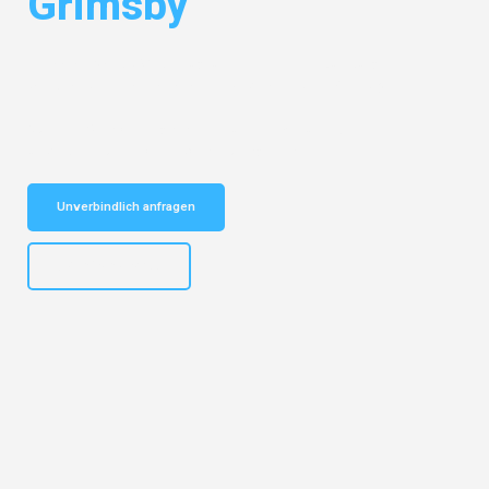
Grimsby
Entdecken Sie das
#1 Umzugsunternehmen in Duisburg
– Ihr
vertrauenswürdiger Begleiter für Umzüge Duisburg Grimsby!
Schnelle Antwort in garantiert unter 2 Minuten: Jetzt
unverbindlichen Kostenvoranschlag erhalten!
Unverbindlich anfragen
+4915792653300