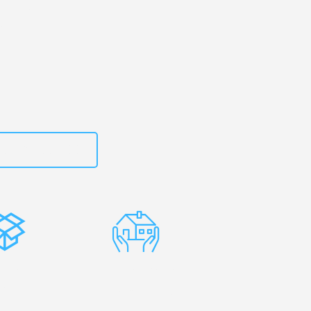
rg
– Ihr
ak!
zt
15792653300
stenlose
Erfahrene
rpackung
Umzugsprofis