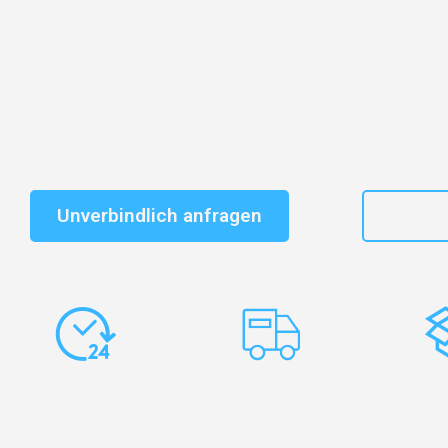
Entdecken Sie das
#1 Umzugsunternehmen in Duisbu
vertrauenswürdiger Begleiter für Umzüge Duisburg Us
Schnelle Antwort in garantiert unter 2 Minuten: Jet
unverbindlichen Kostenvoranschlag erhalten!
Unverbindlich anfragen
+49
Express-
Europaweite
Ko
Abwicklung
Transporte
Ve