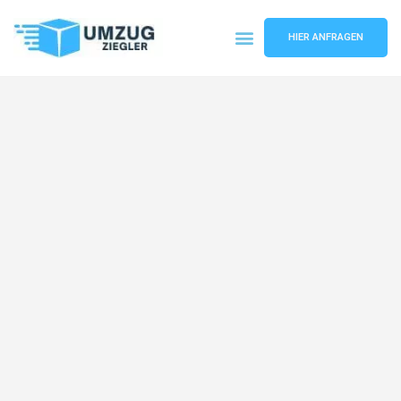
HIER ANFRAGEN
Umzugsunternehmen Duisburg
Umzugsservice Duisburg