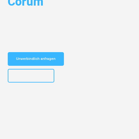
Corum
Entdecken Sie das
#1 Umzugsunternehmen in Duisburg
– Ihr
vertrauenswürdiger Begleiter für Umzüge Duisburg Corum!
Schnelle Antwort in garantiert unter 2 Minuten: Jetzt
unverbindlichen Kostenvoranschlag erhalten!
Unverbindlich anfragen
+4915792653300