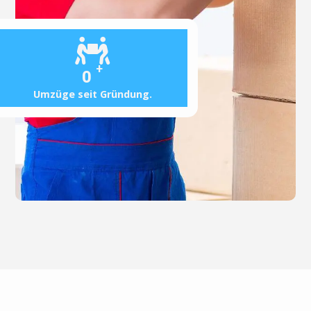
+
0
Umzüge seit Gründung.