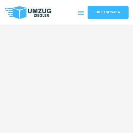
HIER ANFRAGEN
Umzugsunternehmen Duisburg
Umzugsservice Duisburg