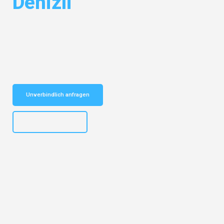
Denizli
Entdecken Sie das
#1 Umzugsunternehmen in Duisburg
– Ihr
vertrauenswürdiger Begleiter für Umzüge Duisburg Denizli!
Schnelle Antwort in garantiert unter 2 Minuten: Jetzt
unverbindlichen Kostenvoranschlag erhalten!
Unverbindlich anfragen
+4915792653300