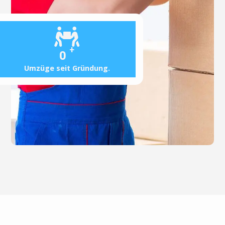
+
0
Umzüge seit Gründung.