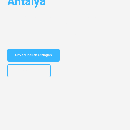
Antalya
Entdecken Sie das
#1 Umzugsunternehmen in Duisburg
– Ihr
vertrauenswürdiger Begleiter für Umzüge Duisburg Antalya!
Schnelle Antwort in garantiert unter 2 Minuten: Jetzt
unverbindlichen Kostenvoranschlag erhalten!
Unverbindlich anfragen
+4915792653300