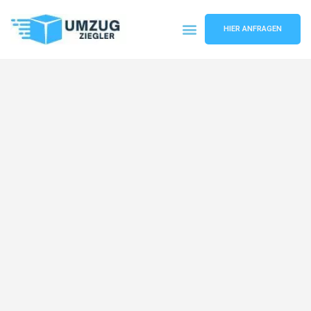
HIER ANFRAGEN
Umzugsunternehmen Duisburg
Umzugsservice Duisburg