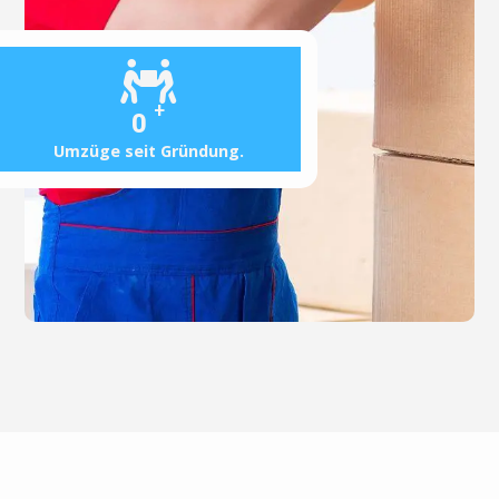
+
0
Umzüge seit Gründung.