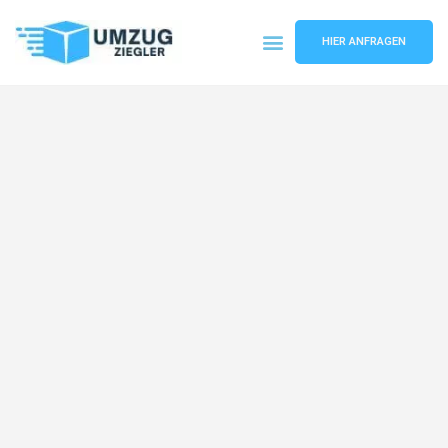
HIER ANFRAGEN
Umzugsunternehmen Duisburg
Umzugsservice Duisburg