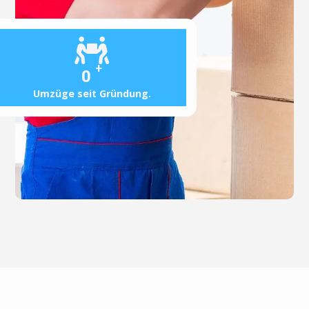
+
0
Umzüge seit Gründung.