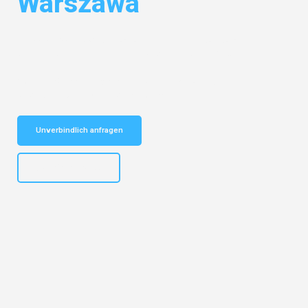
Warszawa
Entdecken Sie das
#1 Umzugsunternehmen in Duisburg
– Ihr
vertrauenswürdiger Begleiter für Umzüge Duisburg Warszawa!
Schnelle Antwort in garantiert unter 2 Minuten: Jetzt
unverbindlichen Kostenvoranschlag erhalten!
Unverbindlich anfragen
+4915792653300