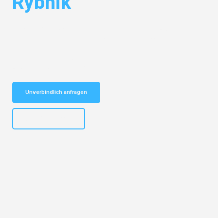
Rybnik
Entdecken Sie das
#1 Umzugsunternehmen in Duisburg
– Ihr
vertrauenswürdiger Begleiter für Umzüge Duisburg Rybnik!
Schnelle Antwort in garantiert unter 2 Minuten: Jetzt
unverbindlichen Kostenvoranschlag erhalten!
Unverbindlich anfragen
+4915792653300