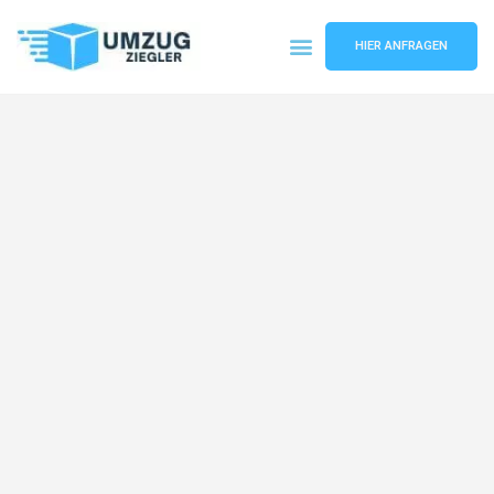
HIER ANFRAGEN
Umzugsunternehmen Duisburg
Umzugsservice Duisburg