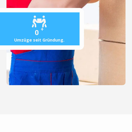
+
0
Umzüge seit Gründung.