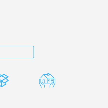
rg
– Ihr
snowiec!
zt
15792653300
stenlose
Erfahrene
rpackung
Umzugsprofis