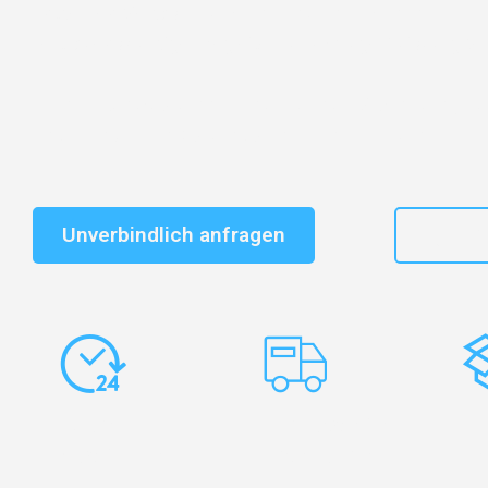
Entdecken Sie das
#1 Umzugsunternehmen in Duisbu
vertrauenswürdiger Begleiter für Umzüge Duisburg So
Schnelle Antwort in garantiert unter 2 Minuten: Jet
unverbindlichen Kostenvoranschlag erhalten!
Unverbindlich anfragen
+49
Express-
Europaweite
Ko
Abwicklung
Transporte
Ve