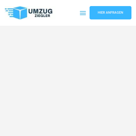
HIER ANFRAGEN
Umzugsunternehmen Duisburg
Umzugsservice Duisburg