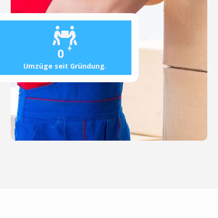
+
0
Umzüge seit Gründung.