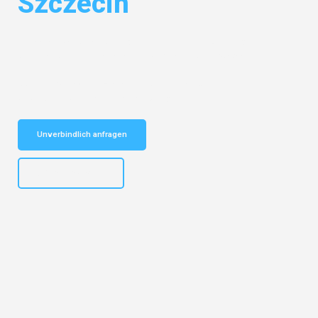
Szczecin
Entdecken Sie das
#1 Umzugsunternehmen in Duisburg
– Ihr
vertrauenswürdiger Begleiter für Umzüge Duisburg Szczecin!
Schnelle Antwort in garantiert unter 2 Minuten: Jetzt
unverbindlichen Kostenvoranschlag erhalten!
Unverbindlich anfragen
+4915792653300