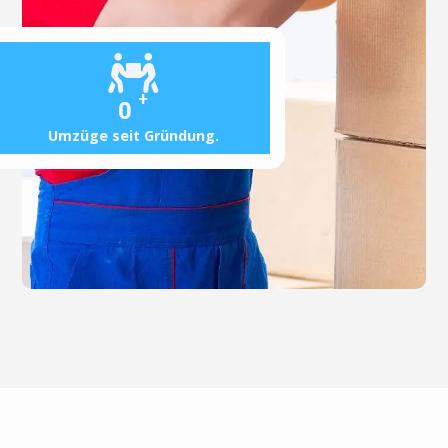
+
0
Umzüge seit Gründung.