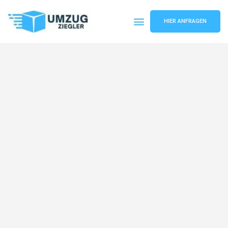
HIER ANFRAGEN
Umzugsunternehmen Duisburg
Umzugsservice Duisburg