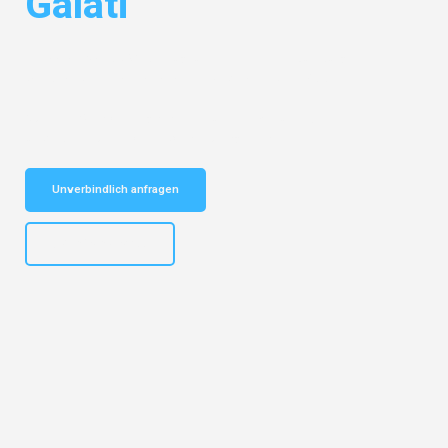
Galati
Entdecken Sie das
#1 Umzugsunternehmen in Duisburg
– Ihr
vertrauenswürdiger Begleiter für Umzüge Duisburg Galati!
Schnelle Antwort in garantiert unter 2 Minuten: Jetzt
unverbindlichen Kostenvoranschlag erhalten!
Unverbindlich anfragen
+4915792653300