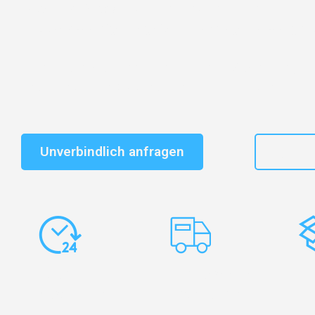
Entdecken Sie das
#1 Umzugsunternehmen in Duisbu
vertrauenswürdiger Begleiter für Umzüge Duisburg Ar
Schnelle Antwort in garantiert unter 2 Minuten: Jet
unverbindlichen Kostenvoranschlag erhalten!
Unverbindlich anfragen
+49
Express-
Europaweite
Ko
Abwicklung
Transporte
Ve