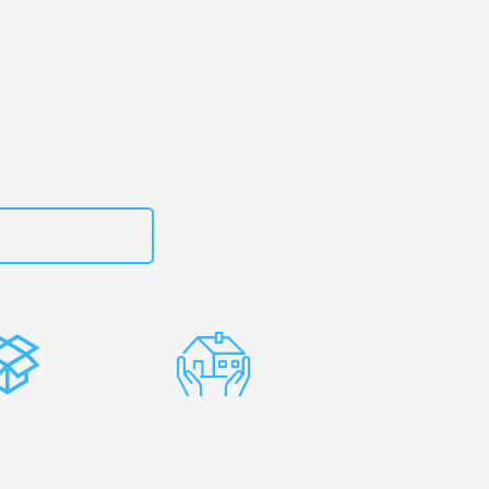
rg
– Ihr
ad!
zt
15792653300
stenlose
Erfahrene
rpackung
Umzugsprofis