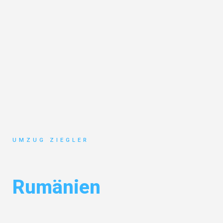
UMZUG ZIEGLER
Umzug Duisburg
Rumänien
Entdecken Sie das
#1 Umzugsunternehmen in Duisburg
– Ihr