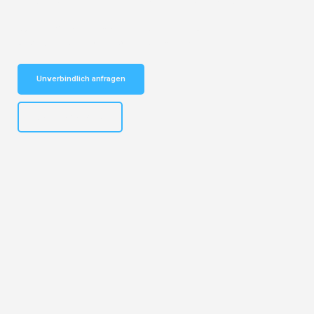
vertrauenswürdiger Begleiter für Umzüge Duisburg Rumänien!
Schnelle Antwort in garantiert unter 2 Minuten: Jetzt
unverbindlichen Kostenvoranschlag erhalten!
Unverbindlich anfragen
+4915792653300