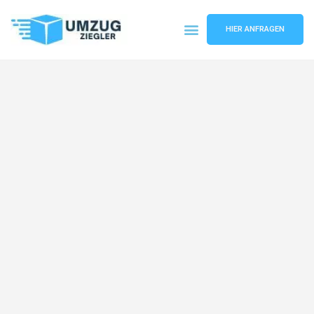
HIER ANFRAGEN
Umzugsunternehmen Duisburg
Umzugsservice Duisburg