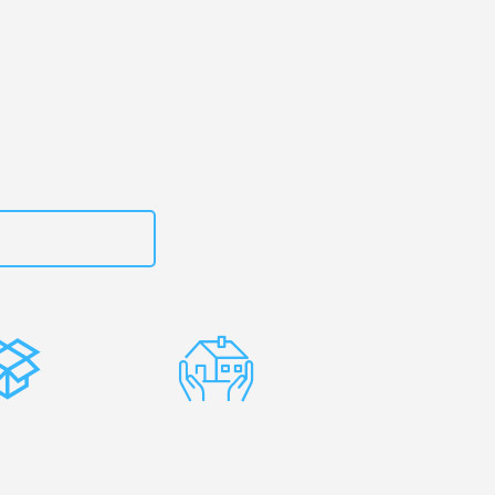
rg
– Ihr
garn!
zt
15792653300
stenlose
Erfahrene
rpackung
Umzugsprofis