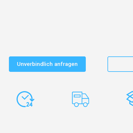
Entdecken Sie das
#1 Umzugsunternehmen in Duisbu
vertrauenswürdiger Begleiter für Umzüge Duisburg Un
Schnelle Antwort in garantiert unter 2 Minuten: Jet
unverbindlichen Kostenvoranschlag erhalten!
Unverbindlich anfragen
+49
Express-
Europaweite
Ko
Abwicklung
Transporte
Ve