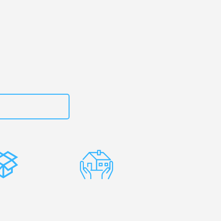
rg
– Ihr
s!
zt
15792653300
stenlose
Erfahrene
rpackung
Umzugsprofis