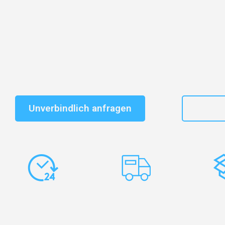
Entdecken Sie das
#1 Umzugsunternehmen in Duisbu
vertrauenswürdiger Begleiter für Umzüge Duisburg Péc
Schnelle Antwort in garantiert unter 2 Minuten: Jet
unverbindlichen Kostenvoranschlag erhalten!
Unverbindlich anfragen
+49
Express-
Europaweite
Ko
Abwicklung
Transporte
Ve