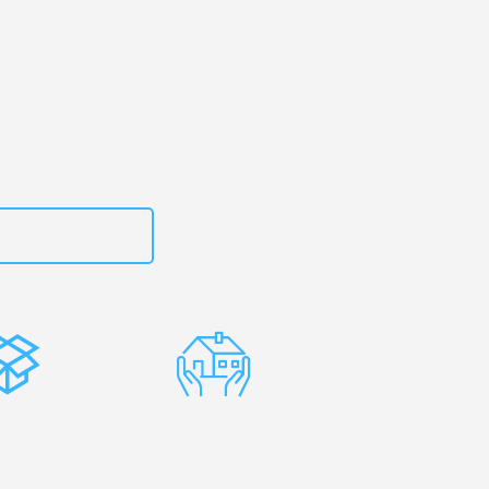
rg
– Ihr
lzburg!
zt
15792653300
stenlose
Erfahrene
rpackung
Umzugsprofis