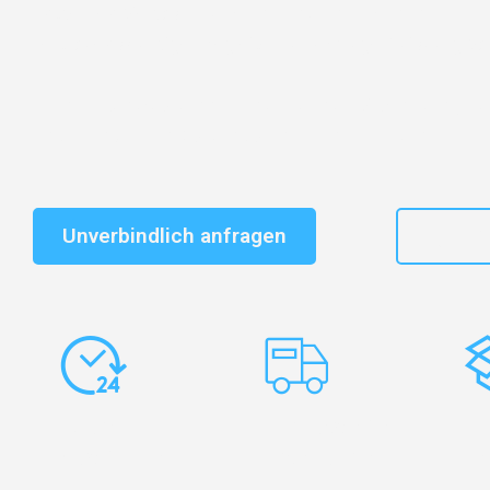
Entdecken Sie das
#1 Umzugsunternehmen in Duisbu
vertrauenswürdiger Begleiter für Umzüge Duisburg Sa
Schnelle Antwort in garantiert unter 2 Minuten: Jet
unverbindlichen Kostenvoranschlag erhalten!
Unverbindlich anfragen
+49
Express-
Europaweite
Ko
Abwicklung
Transporte
Ve