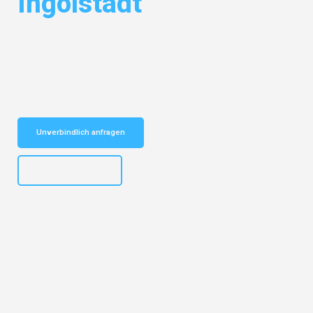
Ingolstadt
Entdecken Sie das
#1 Umzugsunternehmen in Duisburg
– Ihr
vertrauenswürdiger Begleiter für Umzüge Duisburg Ingolstadt!
Schnelle Antwort in garantiert unter 2 Minuten: Jetzt
unverbindlichen Kostenvoranschlag erhalten!
Unverbindlich anfragen
+4915792653300