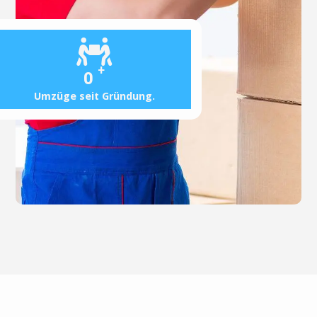
+
0
Umzüge seit Gründung.