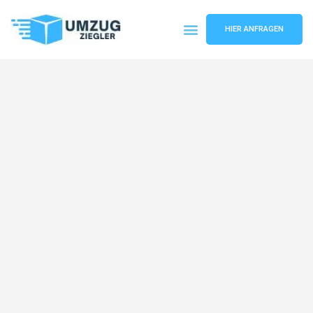
HIER ANFRAGEN
Umzugsunternehmen Duisburg
Umzugsservice Duisburg