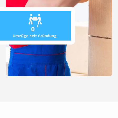
+
0
Umzüge seit Gründung.