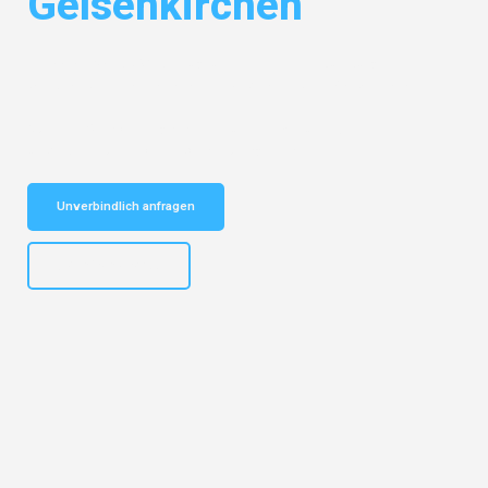
Gelsenkirchen
Entdecken Sie das
#1 Umzugsunternehmen in Duisburg
– Ihr
vertrauenswürdiger Begleiter für Umzüge Duisburg Gelsenkirchen!
Schnelle Antwort in garantiert unter 2 Minuten: Jetzt
unverbindlichen Kostenvoranschlag erhalten!
Unverbindlich anfragen
+4915792653300