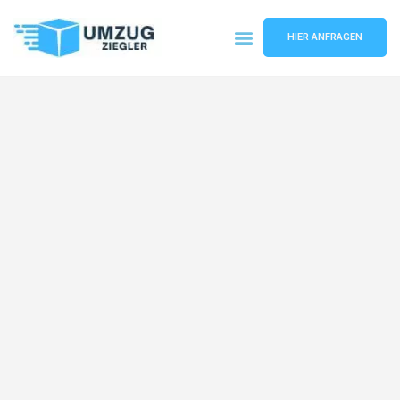
HIER ANFRAGEN
Umzugsunternehmen Duisburg
Umzugsservice Duisburg