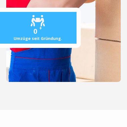
+
0
Umzüge seit Gründung.