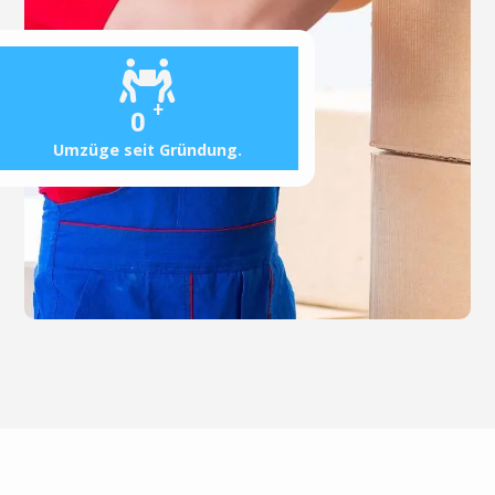
+
0
Umzüge seit Gründung.