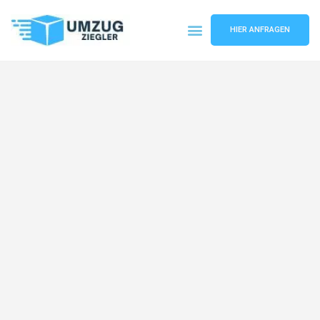
HIER ANFRAGEN
Umzugsunternehmen Duisburg
Umzugsservice Duisburg