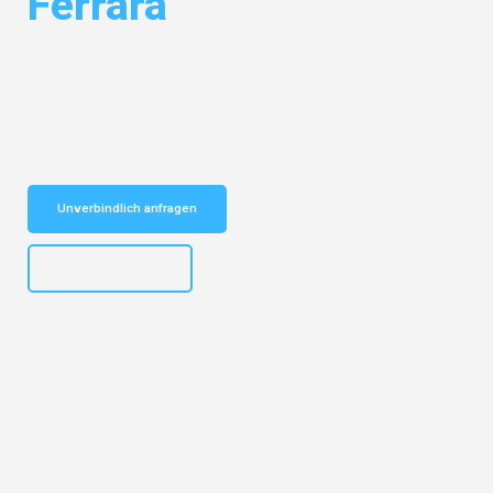
Ferrara
Entdecken Sie das
#1 Umzugsunternehmen in Duisburg
– Ihr
vertrauenswürdiger Begleiter für Umzüge Duisburg Ferrara!
Schnelle Antwort in garantiert unter 2 Minuten: Jetzt
unverbindlichen Kostenvoranschlag erhalten!
Unverbindlich anfragen
+4915792653300