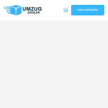
HIER ANFRAGEN
Umzugsunternehmen Duisburg
Umzugsservice Duisburg