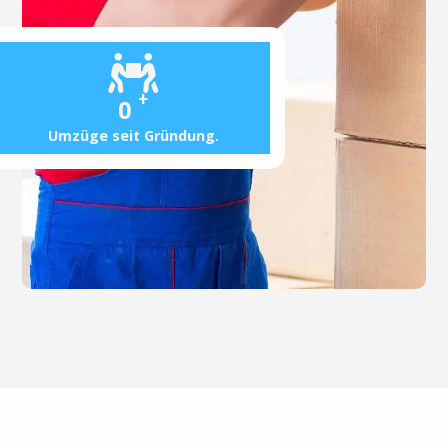
+
0
Umzüge seit Gründung.