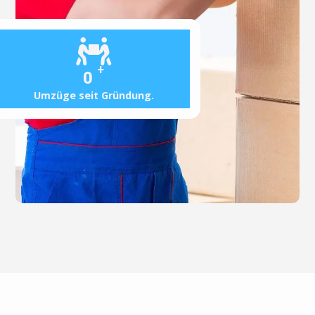
+
0
Umzüge seit Gründung.