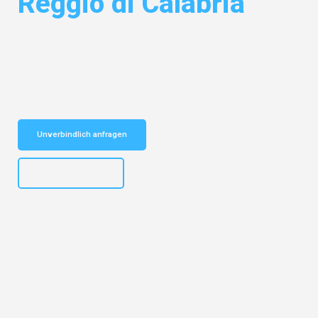
Reggio di Calabria
Entdecken Sie das
#1 Umzugsunternehmen in Duisburg
– Ihr
vertrauenswürdiger Begleiter für Umzüge Duisburg Reggio di Calabria!
Schnelle Antwort in garantiert unter 2 Minuten: Jetzt
unverbindlichen Kostenvoranschlag erhalten!
Unverbindlich anfragen
+4915792653300