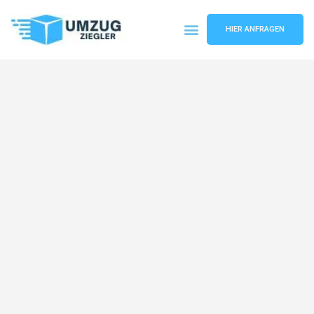
HIER ANFRAGEN
Umzugsunternehmen Duisburg
Umzugsservice Duisburg