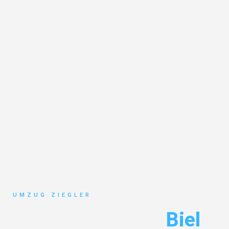
UMZUG ZIEGLER
Umzug Duisburg
Biel