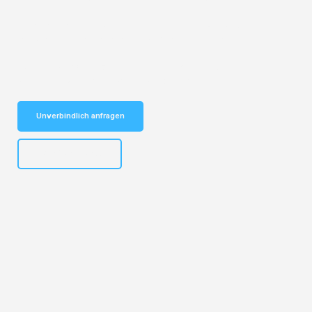
Entdecken Sie das
#1 Umzugsunternehmen in Duisburg
– Ihr
vertrauenswürdiger Begleiter für Umzüge Duisburg Biel!
Schnelle Antwort in garantiert unter 2 Minuten: Jetzt
unverbindlichen Kostenvoranschlag erhalten!
Unverbindlich anfragen
+4915792653300