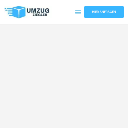
HIER ANFRAGEN
Umzugsunternehmen Duisburg
Umzugsservice Duisburg