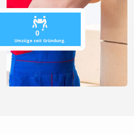
+
0
Umzüge seit Gründung.