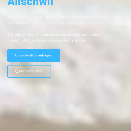
Allschwil
Entdecken Sie das
#1 Umzugsunternehmen in Duisburg
– Ihr
vertrauenswürdiger Begleiter für Umzüge Duisburg Allschwil!
Schnelle Antwort in garantiert unter 2 Minuten: Jetzt
unverbindlichen Kostenvoranschlag erhalten!
Unverbindlich anfragen
+4915792653300