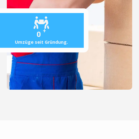
+
0
Umzüge seit Gründung.