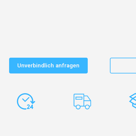
Entdecken Sie das
#1 Umzugsunternehmen in Duisbu
vertrauenswürdiger Begleiter für Umzüge Duisburg Vill
Schnelle Antwort in garantiert unter 2 Minuten: Jet
unverbindlichen Kostenvoranschlag erhalten!
Unverbindlich anfragen
+49
Express-
Europaweite
Ko
Abwicklung
Transporte
Ve