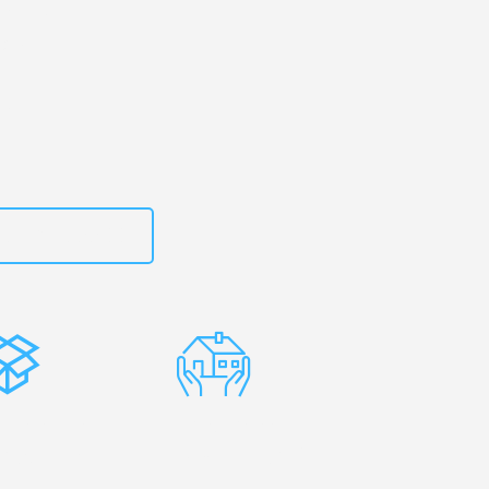
rg
– Ihr
ach!
zt
15792653300
stenlose
Erfahrene
rpackung
Umzugsprofis