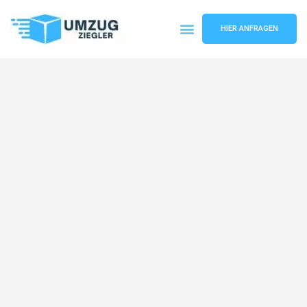
HIER ANFRAGEN
Umzugsunternehmen Duisburg
Umzugsservice Duisburg