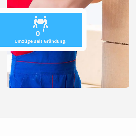
+
0
Umzüge seit Gründung.