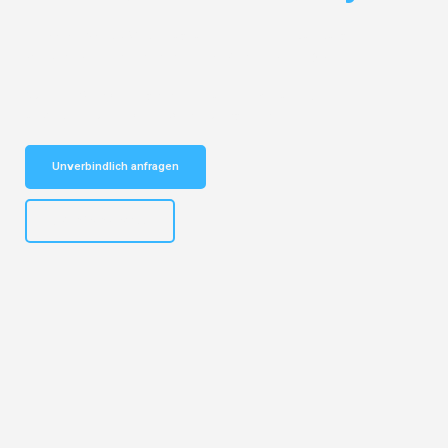
Entdecken Sie das
#1 Umzugsunternehmen in Duisburg
– Ihr
vertrauenswürdiger Begleiter für Umzüge Duisburg Lyon!
Schnelle Antwort in garantiert unter 2 Minuten: Jetzt
unverbindlichen Kostenvoranschlag erhalten!
Unverbindlich anfragen
+4915792653300