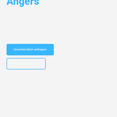
Angers
Entdecken Sie das
#1 Umzugsunternehmen in Duisburg
– Ihr
vertrauenswürdiger Begleiter für Umzüge Duisburg Angers!
Schnelle Antwort in garantiert unter 2 Minuten: Jetzt
unverbindlichen Kostenvoranschlag erhalten!
Unverbindlich anfragen
+4915792653300