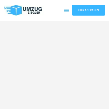
HIER ANFRAGEN
Umzugsunternehmen Duisburg
Umzugsservice Duisburg