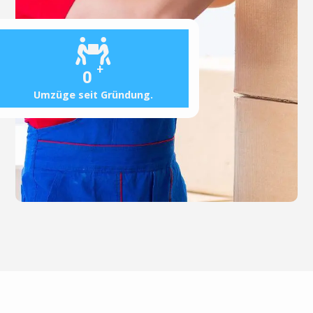
+
0
Umzüge seit Gründung.