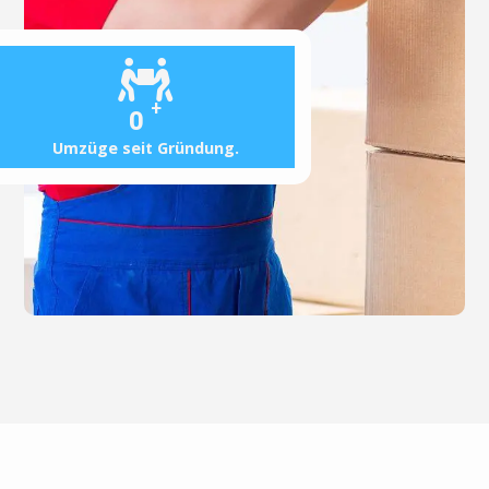
+
0
Umzüge seit Gründung.