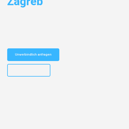
Zagreb
Entdecken Sie das
#1 Umzugsunternehmen in Duisburg
– Ihr
vertrauenswürdiger Begleiter für Umzüge Duisburg Zagreb!
Schnelle Antwort in garantiert unter 2 Minuten: Jetzt
unverbindlichen Kostenvoranschlag erhalten!
Unverbindlich anfragen
+4915792653300