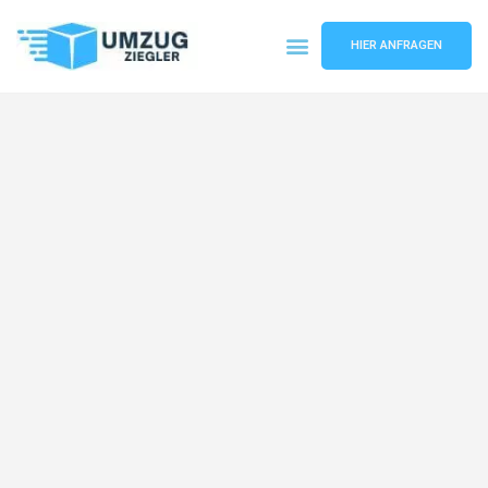
HIER ANFRAGEN
Umzugsunternehmen Duisburg
Umzugsservice Duisburg