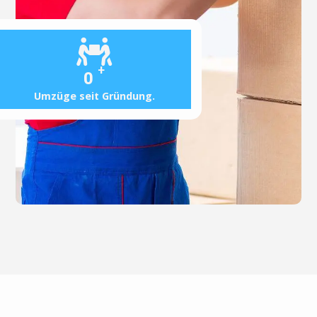
+
0
Umzüge seit Gründung.