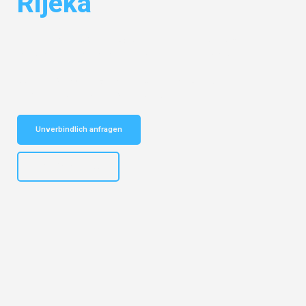
Rijeka
Entdecken Sie das
#1 Umzugsunternehmen in Duisburg
– Ihr
vertrauenswürdiger Begleiter für Umzüge Duisburg Rijeka!
Schnelle Antwort in garantiert unter 2 Minuten: Jetzt
unverbindlichen Kostenvoranschlag erhalten!
Unverbindlich anfragen
+4915792653300