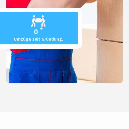
+
0
Umzüge seit Gründung.