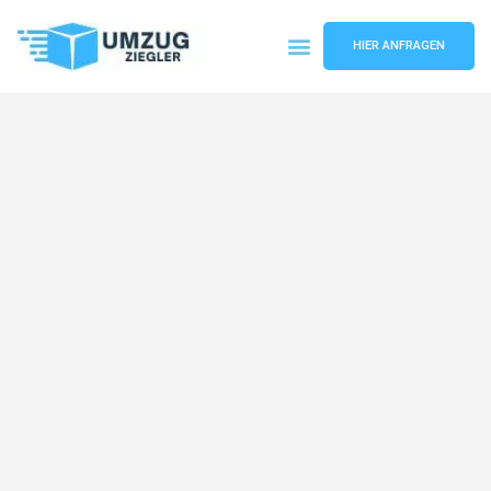
HIER ANFRAGEN
Umzugsunternehmen Duisburg
Umzugsservice Duisburg