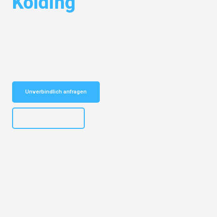
Kolding
Entdecken Sie das
#1 Umzugsunternehmen in Duisburg
– Ihr
vertrauenswürdiger Begleiter für Umzüge Duisburg Kolding!
Schnelle Antwort in garantiert unter 2 Minuten: Jetzt
unverbindlichen Kostenvoranschlag erhalten!
Unverbindlich anfragen
+4915792653300