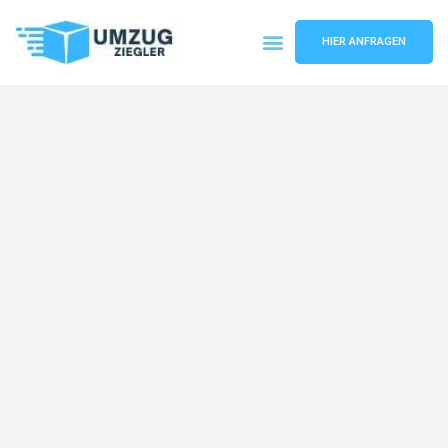
HIER ANFRAGEN
Umzugsunternehmen Duisburg
Umzugsservice Duisburg