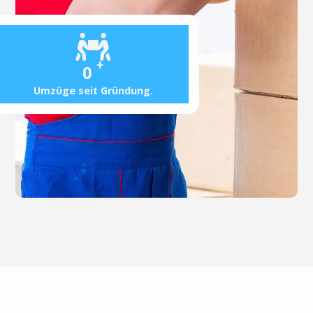
+
0
Umzüge seit Gründung.