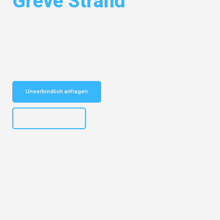
Greve Strand
Entdecken Sie das
#1 Umzugsunternehmen in Duisburg
– Ihr
vertrauenswürdiger Begleiter für Umzüge Duisburg Greve Strand!
Schnelle Antwort in garantiert unter 2 Minuten: Jetzt
unverbindlichen Kostenvoranschlag erhalten!
Unverbindlich anfragen
+4915792653300