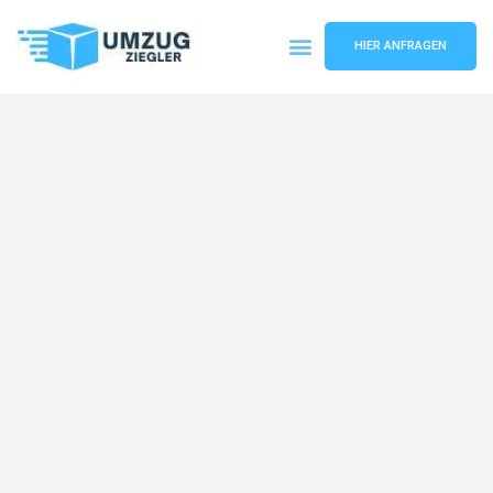
HIER ANFRAGEN
Umzugsunternehmen Duisburg
Umzugsservice Duisburg