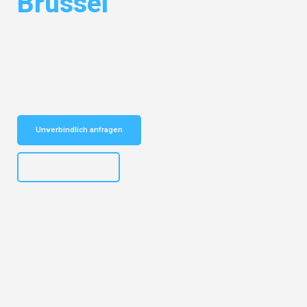
Brüssel
Entdecken Sie das
#1 Umzugsunternehmen in Duisburg
– Ihr
vertrauenswürdiger Begleiter für Umzüge Duisburg Brüssel!
Schnelle Antwort in garantiert unter 2 Minuten: Jetzt
unverbindlichen Kostenvoranschlag erhalten!
Unverbindlich anfragen
+4915792653300