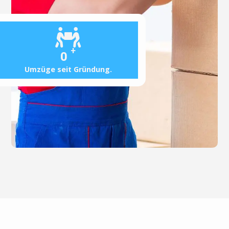
+
0
Umzüge seit Gründung.