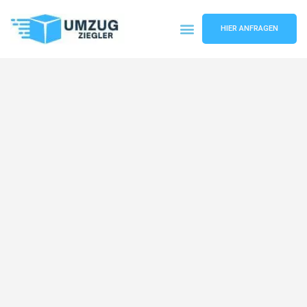
HIER ANFRAGEN
Umzugsunternehmen Duisburg
Umzugsservice Duisburg