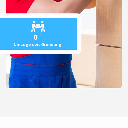
+
0
Umzüge seit Gründung.