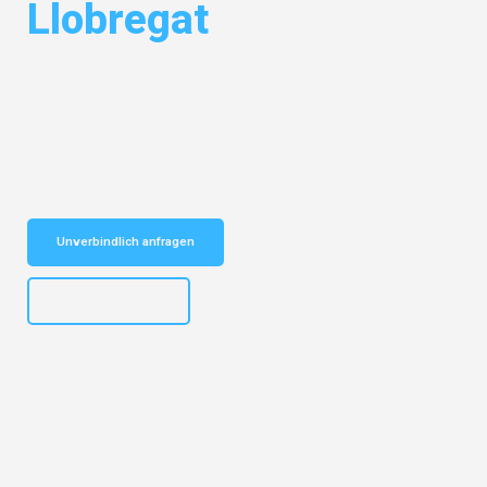
Llobregat
Entdecken Sie das
#1 Umzugsunternehmen in Duisburg
– Ihr
vertrauenswürdiger Begleiter für Umzüge Duisburg Hospitalet de
Llobregat!
Schnelle Antwort in garantiert unter 2 Minuten: Jetzt
unverbindlichen Kostenvoranschlag erhalten!
Unverbindlich anfragen
+4915792653300