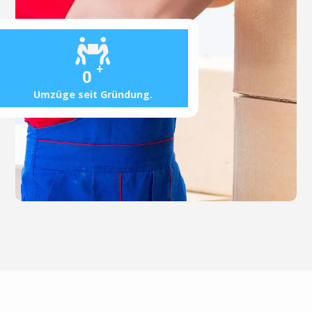
+
0
Umzüge seit Gründung.