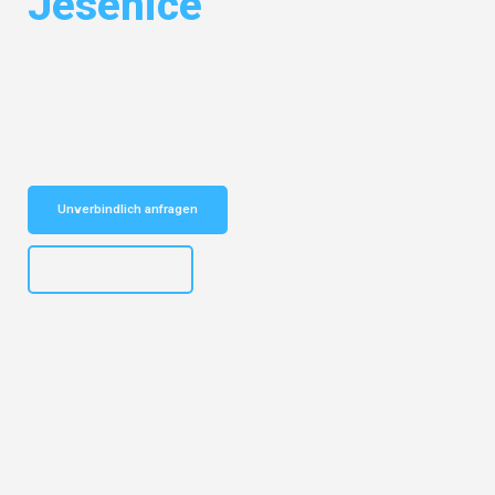
Jesenice
Entdecken Sie das
#1 Umzugsunternehmen in Duisburg
– Ihr
vertrauenswürdiger Begleiter für Umzüge Duisburg Jesenice!
Schnelle Antwort in garantiert unter 2 Minuten: Jetzt
unverbindlichen Kostenvoranschlag erhalten!
Unverbindlich anfragen
+4915792653300