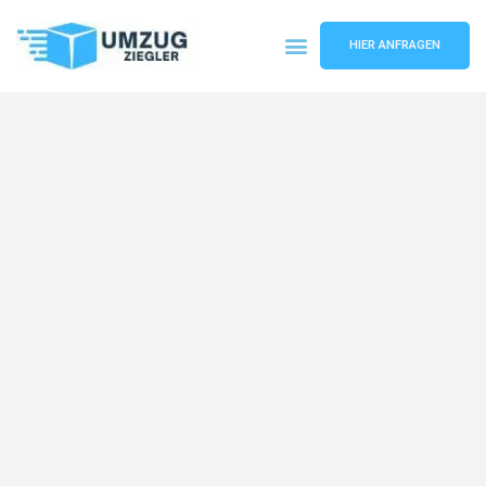
HIER ANFRAGEN
Umzugsunternehmen Duisburg
Umzugsservice Duisburg