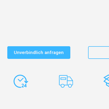
Entdecken Sie das
#1 Umzugsunternehmen in Duisbu
vertrauenswürdiger Begleiter für Umzüge Duisburg T
Schnelle Antwort in garantiert unter 2 Minuten: Jet
unverbindlichen Kostenvoranschlag erhalten!
Unverbindlich anfragen
+49
Express-
Europaweite
Ko
Abwicklung
Transporte
Ve