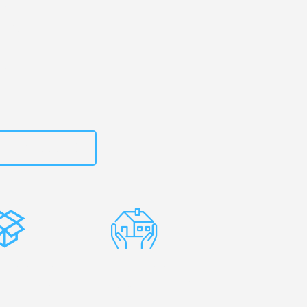
rg
– Ihr
romso!
zt
15792653300
stenlose
Erfahrene
rpackung
Umzugsprofis