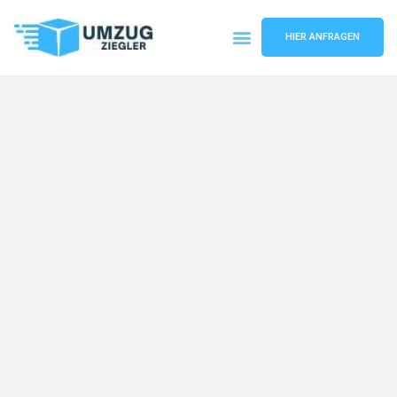
HIER ANFRAGEN
Umzugsunternehmen Duisburg
Umzugsservice Duisburg