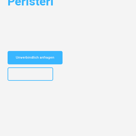
Peristeri
Entdecken Sie das
#1 Umzugsunternehmen in Duisburg
– Ihr
vertrauenswürdiger Begleiter für Umzüge Duisburg Peristeri!
Schnelle Antwort in garantiert unter 2 Minuten: Jetzt
unverbindlichen Kostenvoranschlag erhalten!
Unverbindlich anfragen
+4915792653300