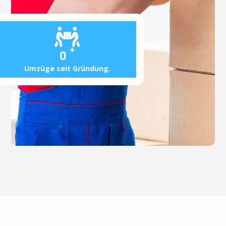
+
0
Umzüge seit Gründung.