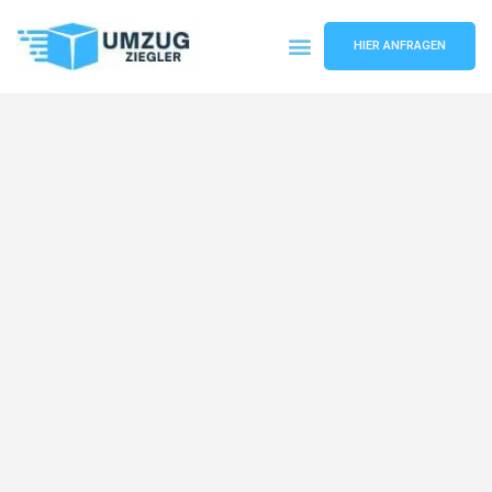
HIER ANFRAGEN
Umzugsunternehmen Duisburg
Umzugsservice Duisburg