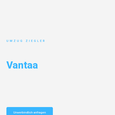
UMZUG ZIEGLER
Umzug Duisburg
Vantaa
Entdecken Sie das
#1 Umzugsunternehmen in Duisburg
– Ihr
vertrauenswürdiger Begleiter für Umzüge Duisburg Vantaa!
Schnelle Antwort in garantiert unter 2 Minuten: Jetzt
unverbindlichen Kostenvoranschlag erhalten!
Unverbindlich anfragen