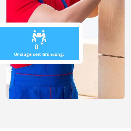
+
0
Umzüge seit Gründung.